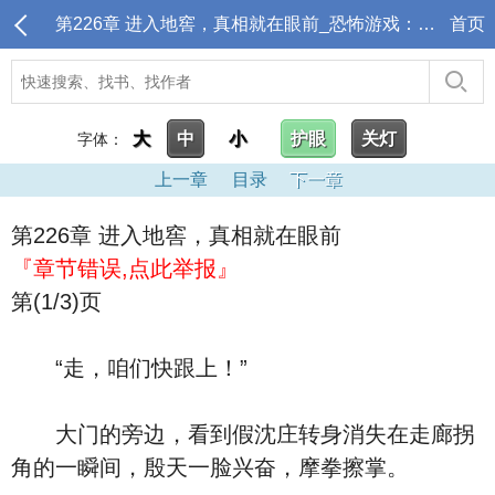
第226章 进入地窖，真相就在眼前_恐怖游戏：开局女鬼爱上我
首页
大
中
小
护眼
关灯
字体：
上一章
目录
下一章
第226章 进入地窖，真相就在眼前
『章节错误,点此举报』
第(1/3)页
“走，咱们快跟上！”
大门的旁边，看到假沈庄转身消失在走廊拐
角的一瞬间，殷天一脸兴奋，摩拳擦掌。