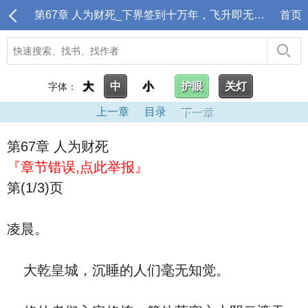
第67章 人为财死_下界签到十万年，飞升即无敌！
首页
大
中
小
护眼
关灯
字体：
上一章
目录
下一章
第67章 人为财死
『章节错误,点此举报』
第(1/3)页
凌晨。
大乾皇城，沉睡的人们毫无知觉。