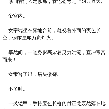
修仙者们入定修炼，管他苍穹之上阴云遮天。
帝宫内。
女帝端坐在落地台前，凝视着外面的夜色长
空，俯瞰皇城万家灯火。
慕然间，一道身影裹杂着灵力洪流，直冲帝宫
而来！
女帝瞥了眼，眉头微蹙。
不多时。
一袭铠甲，手持宝色长枪的付正龙轰然落在地