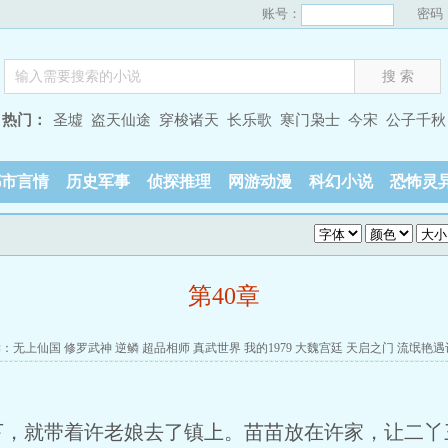
账号：
密码
热门：
圣墟
盗天仙途
穿梭诸天
长乐歌
寒门枭士
今宋
公子千秋
都市言情
历史军事
侦探推理
网游动漫
科幻小说
恐怖灵
第40章
读：
无上仙国
修罗武神
逆鳞
超品相师
真武世界
我的1979
大魏宫廷
天启之门
流氓艳遇
就带着许老娘去了镇上。苗苗放在许家，让二丫