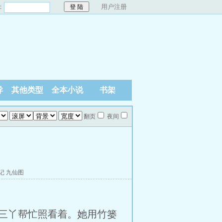
：
用户注册
异
其他类型
全本小说
书架
翻页
夜间
记
九仙图
三丫帮忙照看着。她用竹篓