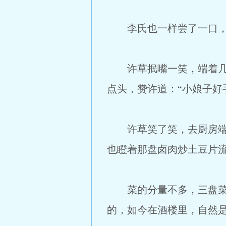
李氏也一样尝了一口，感
许草抿嘴一笑，端着几盘
点头，赞许道：“小娘子好
许草笑了笑，去厨房端了
也瞪着那盘卤肉炒土豆片
菜的分量不多，三盘菜很
的，如今在酒楼里，自然