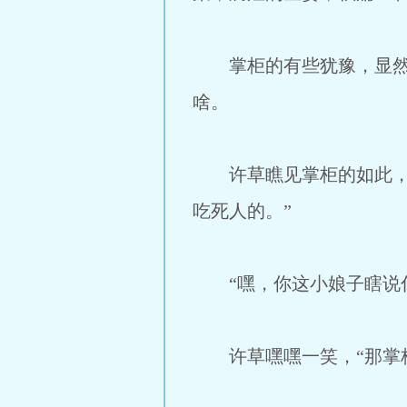
掌柜的有些犹豫，显然许
啥。
许草瞧见掌柜的如此，道
吃死人的。”
“嘿，你这小娘子瞎说什
许草嘿嘿一笑，“那掌柜