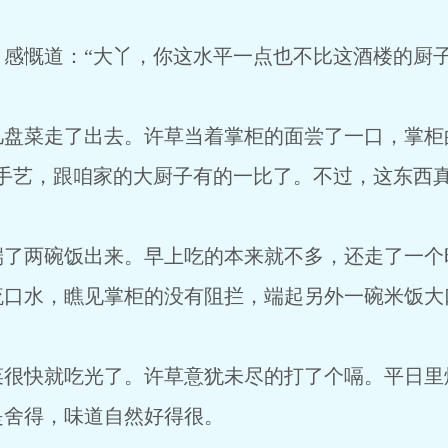
慨道：“大丫，你这水平一点也不比这酒楼的厨子
菜走了出去。许草当着掌柜的面尝了一口，掌柜
手艺，跟咱家的大厨子有的一比了。不过，这东西真
两碗饭出来。早上吃的本来就不多，还走了一个
流口水，瞧见掌柜的没有阻拦，端起另外一碗米饭大
快就吃光了。许草意犹未尽的打了个嗝。平日里
是舍得，味道自然好得很。