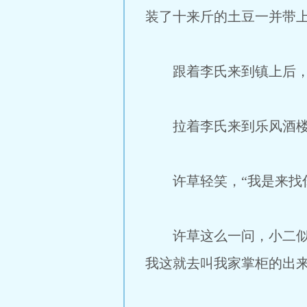
装了十来斤的土豆一并带
跟着李氏来到镇上后，许
拉着李氏来到乐风酒楼，
许草轻笑，“我是来找你
许草这么一问，小二似乎
我这就去叫我家掌柜的出来