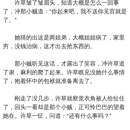
许草皱了皱眉头，知道大概是怎么一回事
了，冲那小贼道：“你起来吧，我不送你见官就是
了。”
她猜的出这是两姐弟，大概姐姐病了，家里
穷，没钱治病，这才出去抢东西的。
那小贼听见这话，才露出了笑容，冲许草道
了谢，麻利的爬了起来。许草瞧见没她什么事情
了，抱着怀中的包袱就准备离去了。
刚走了没几步，许草就察觉衣角被人给扯住
了，回头一看却是那个小贼，正可怜巴巴的望着
她在。许草一怔，问道：“还有什么事吗？”