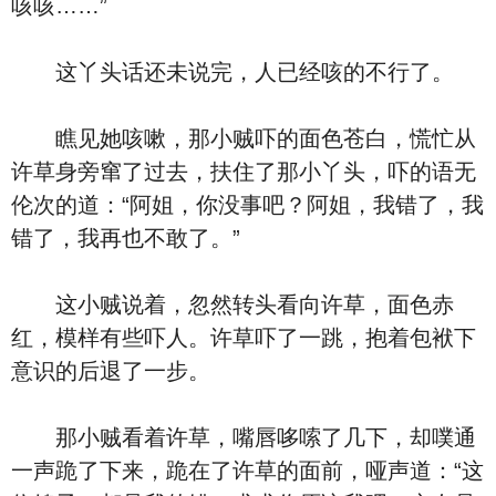
咳咳……”
这丫头话还未说完，人已经咳的不行了。
瞧见她咳嗽，那小贼吓的面色苍白，慌忙从
许草身旁窜了过去，扶住了那小丫头，吓的语无
伦次的道：“阿姐，你没事吧？阿姐，我错了，我
错了，我再也不敢了。”
这小贼说着，忽然转头看向许草，面色赤
红，模样有些吓人。许草吓了一跳，抱着包袱下
意识的后退了一步。
那小贼看着许草，嘴唇哆嗦了几下，却噗通
一声跪了下来，跪在了许草的面前，哑声道：“这