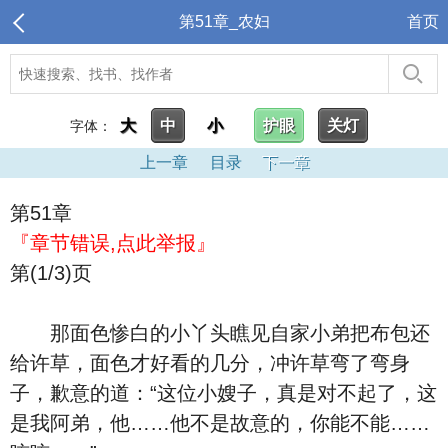
第51章_农妇
首页
大
中
小
护眼
关灯
字体：
上一章
目录
下一章
第51章
『章节错误,点此举报』
第(1/3)页
那面色惨白的小丫头瞧见自家小弟把布包还
给许草，面色才好看的几分，冲许草弯了弯身
子，歉意的道：“这位小嫂子，真是对不起了，这
是我阿弟，他……他不是故意的，你能不能……