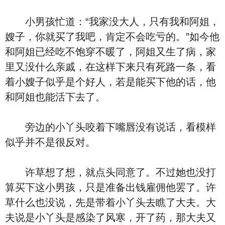
小男孩忙道：“我家没大人，只有我和阿姐，
嫂子，你就买了我吧，肯定不会吃亏的。”如今他
和阿姐已经吃不饱穿不暖了，阿姐又生了病，家
里又没什么亲戚，在这样下来只有死路一条，看
着小嫂子似乎是个好人，若是能买下他的话，他
和阿姐也能活下去了。
旁边的小丫头咬着下嘴唇没有说话，看模样
似乎并不是很反对。
许草想了想，就点头同意了。不过她也没打
算买下这小男孩，只是准备出钱雇佣他罢了。许
草什么也没说，先是带着小丫头去瞧了大夫。大
夫说是小丫头是感染了风寒，开了药，那大夫又