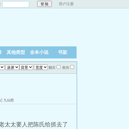
：
用户注册
异
其他类型
全本小说
书架
翻页
夜间
记
九仙图
老太太要人把陈氏给抓去了