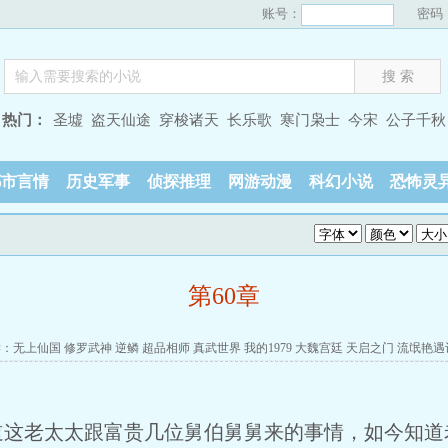
账号：
密码
热门：
圣墟
盗天仙途
穿梭诸天
长乐歌
寒门枭士
今宋
公子千秋
都市言情
历史军事
侦探推理
网游动漫
科幻小说
恐怖灵
第60章
读：
无上仙国
修罗武神
逆鳞
超品相师
真武世界
我的1979
大魏宫廷
天启之门
流氓艳遇
老太太跟富贵几位舅伯舅舅来的事情，如今知道