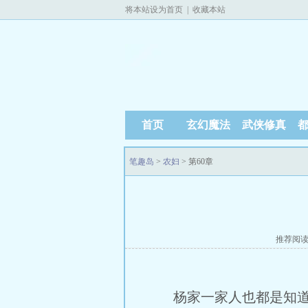
将本站设为首页
|
收藏本站
首页
玄幻魔法
武侠修真
笔趣岛
>
农妇
> 第60章
推荐阅
杨家一家人也都是知道这