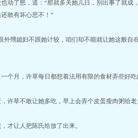
太也动了怒，道：“那就多关她几日，别出事了就成
还敢有坏心思不！”
外甥媳妇不跟她计较，咱们却不能就让她这般自在
个月，许草每日都想着法用有限的食材弄些好吃
许草不敢让她多吃，早上会弄个皮蛋瘦肉粥给老
，才让人把陈氏给放了出来。