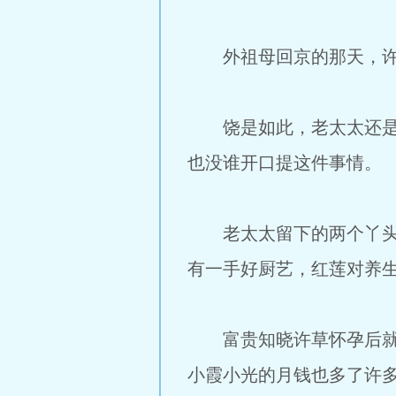
外祖母回京的那天，许草
饶是如此，老太太还是走
也没谁开口提这件事情。
老太太留下的两个丫头，
有一手好厨艺，红莲对养
富贵知晓许草怀孕后就不
小霞小光的月钱也多了许