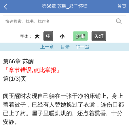
第66章 苏醒_君子怀璧
首页
大
中
小
护眼
关灯
字体：
上一章
目录
下一章
第66章 苏醒
『章节错误,点此举报』
第(1/3)页
闻玉醒时发现自己躺在一张干净的床铺上, 身上
盖着被子，已经有人替她换过了衣裳，连伤口都
已上了药。屋子里暖烘烘的, 还点着熏香, 十分
安静。