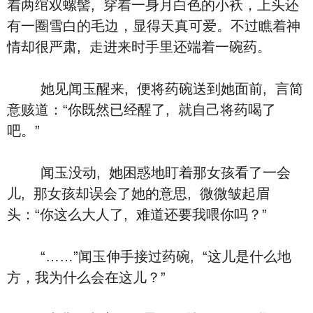
着两绾双螺髻, 穿着一身月白色的小袄，上头还
有一圈雪白的毛边，显得天真可爱。不过瞧着神
情却很严肃, 走进来时手里还端着一碗药。
她见闻玉醒来, 便将药碗送到她面前, 言简
意赅道：“你既然已经醒了, 就自己将药喝了
吧。”
闻玉没动, 她困惑地盯着那女孩看了一会
儿, 那女孩却误会了她的意思, 微微皱起眉
头：“你这么大人了, 难道还要我喂你吗？”
“……”闻玉伸手接过药碗, “这儿是什么地
方，我为什么会在这儿？”